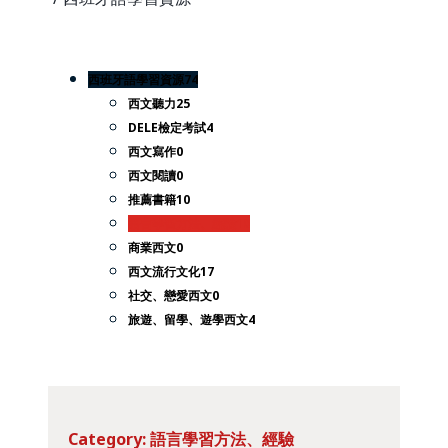
西班牙語學習資源
74
西文聽力
25
DELE檢定考試
4
西文寫作
0
西文閱讀
0
推薦書籍
10
語言學習方法、經驗
10
商業西文
0
西文流行文化
17
社交、戀愛西文
0
旅遊、留學、遊學西文
4
Category: 語言學習方法、經驗