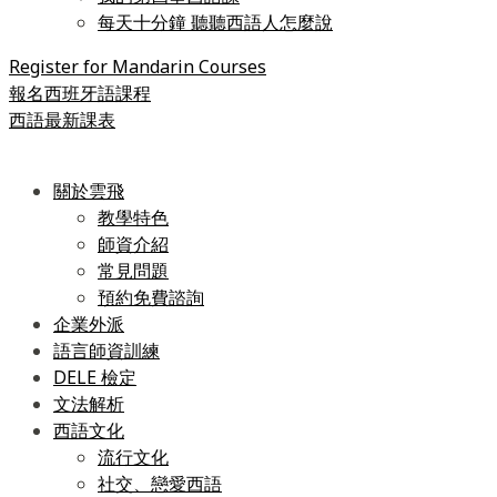
每天十分鐘 聽聽西語人怎麼說
Register for Mandarin Courses
報名西班牙語課程
西語最新課表
關於雲飛
教學特色
師資介紹
常見問題
預約免費諮詢
企業外派
語言師資訓練
DELE 檢定
文法解析
西語文化
流行文化
社交、戀愛西語