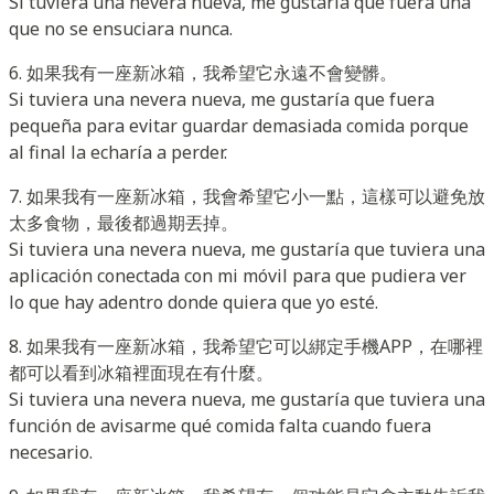
Si tuviera una nevera nueva, me gustaría que fuera una
que no se ensuciara nunca.
6. 如果我有一座新冰箱，我希望它永遠不會變髒。
Si tuviera una nevera nueva, me gustaría que fuera
pequeña para evitar guardar demasiada comida porque
al final la echaría a perder.
7. 如果我有一座新冰箱，我會希望它小一點，這樣可以避免放
太多食物，最後都過期丟掉。
Si tuviera una nevera nueva, me gustaría que tuviera una
aplicación conectada con mi móvil para que pudiera ver
lo que hay adentro donde quiera que yo esté.
8. 如果我有一座新冰箱，我希望它可以綁定手機APP，在哪裡
都可以看到冰箱裡面現在有什麼。
Si tuviera una nevera nueva, me gustaría que tuviera una
función de avisarme qué comida falta cuando fuera
necesario.