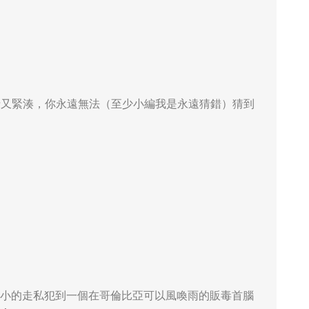
曲折又緊湊，你永遠無法（至少小編我是永遠猜錯）猜到
事，從小小的走私犯到一個在哥倫比亞可以風喚雨的販毒首腦