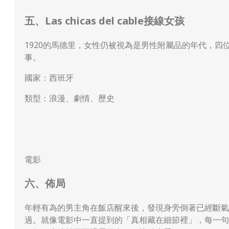
五、Las chicas del cable接線女孩
1920的馬德里，女性仍被視為是男性附屬品的年代，
事。
國家：西班牙
類型：浪漫、劇情、歷史
電影
六、佈局
年輕有為的男主角在飯店醒來後，發現身旁倒著已經斷氣
過。就像電影中一直提到的「真相藏在細節裡」，每一句