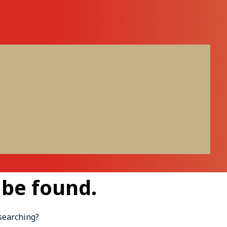
 be found.
 searching?