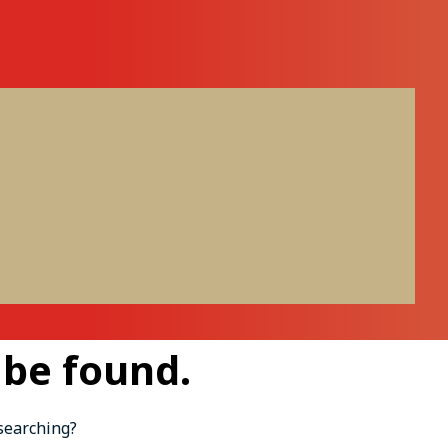
 be found.
 searching?