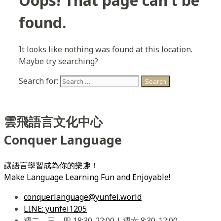
Oops! That page can’t be
found.
It looks like nothing was found at this location.
Maybe try searching?
Search for:
雲飛語言文化中心
Conquer Language
讓語言學習成為你的樂趣！
Make Language Learning Fun and Enjoyable!
conquerlanguage@yunfei.world
LINE: yunfei1205
週二、三、四 18:30-22:00 | 週六 8:30-12:00