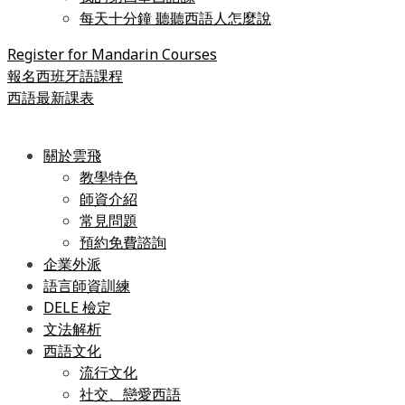
每天十分鐘 聽聽西語人怎麼說
Register for Mandarin Courses
報名西班牙語課程
西語最新課表
關於雲飛
教學特色
師資介紹
常見問題
預約免費諮詢
企業外派
語言師資訓練
DELE 檢定
文法解析
西語文化
流行文化
社交、戀愛西語