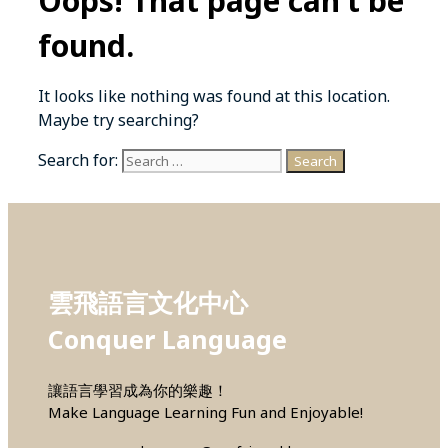
Oops! That page can’t be
found.
It looks like nothing was found at this location.
Maybe try searching?
Search for:
雲飛語言文化中心
Conquer Language
讓語言學習成為你的樂趣！
Make Language Learning Fun and Enjoyable!