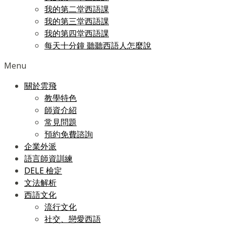
我的第二堂西語課
我的第三堂西語課
我的第四堂西語課
每天十分鐘 聽聽西語人怎麼說
Menu
關於雲飛
教學特色
師資介紹
常見問題
預約免費諮詢
企業外派
語言師資訓練
DELE 檢定
文法解析
西語文化
流行文化
社交、戀愛西語