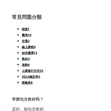
常見問題分類
程度
1
費用
10
交通
2
線上課程
4
如何選擇
13
教材
4
老師
6
上課進行方式
33
DELE檢定考
3
密集班
8
學費包含教材嗎？
是的，都包含教材。