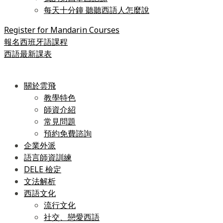
每天十分鐘 聽聽西語人怎麼說
Register for Mandarin Courses
報名西班牙語課程
西語最新課表
關於雲飛
教學特色
師資介紹
常見問題
預約免費諮詢
企業外派
語言師資訓練
DELE 檢定
文法解析
西語文化
流行文化
社交、戀愛西語