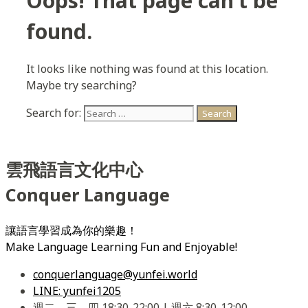
Oops! That page can’t be
found.
It looks like nothing was found at this location.
Maybe try searching?
Search for:
雲飛語言文化中心
Conquer Language
讓語言學習成為你的樂趣！
Make Language Learning Fun and Enjoyable!
conquerlanguage@yunfei.world
LINE: yunfei1205
週二、三、四 18:30-22:00 | 週六 8:30-12:00