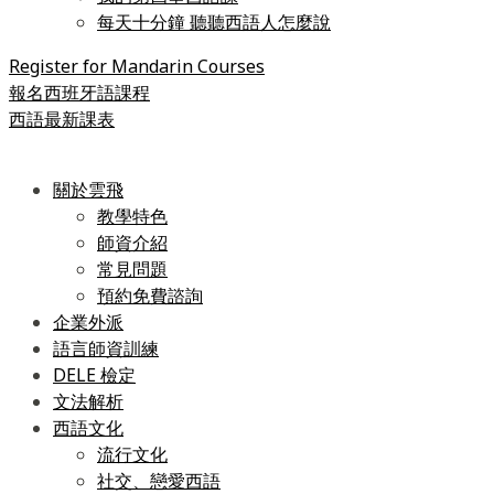
每天十分鐘 聽聽西語人怎麼說
Register for Mandarin Courses
報名西班牙語課程
西語最新課表
關於雲飛
教學特色
師資介紹
常見問題
預約免費諮詢
企業外派
語言師資訓練
DELE 檢定
文法解析
西語文化
流行文化
社交、戀愛西語