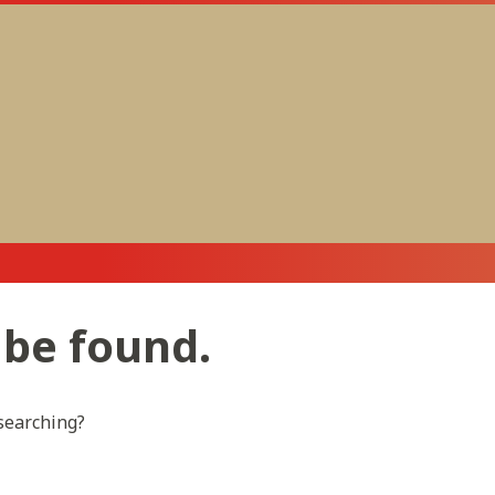
 be found.
 searching?