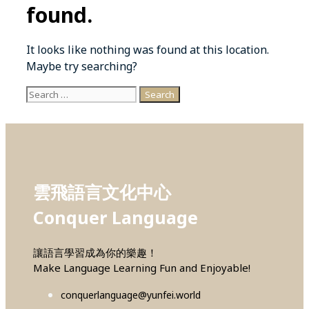
found.
It looks like nothing was found at this location.
Maybe try searching?
Search
for:
雲飛語言文化中心
Conquer Language
讓語言學習成為你的樂趣！
Make Language Learning Fun and Enjoyable!
conquerlanguage@yunfei.world