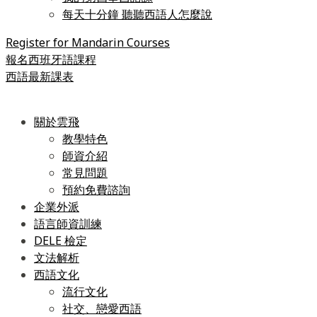
每天十分鐘 聽聽西語人怎麼說
Register for Mandarin Courses
報名西班牙語課程
西語最新課表
關於雲飛
教學特色
師資介紹
常見問題
預約免費諮詢
企業外派
語言師資訓練
DELE 檢定
文法解析
西語文化
流行文化
社交、戀愛西語