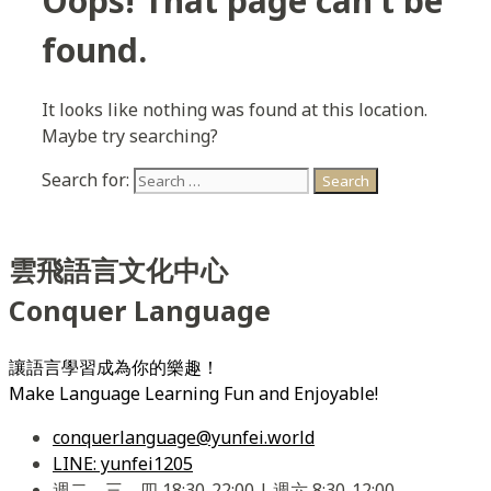
Oops! That page can’t be
found.
It looks like nothing was found at this location.
Maybe try searching?
Search for:
雲飛語言文化中心
Conquer Language
讓語言學習成為你的樂趣！
Make Language Learning Fun and Enjoyable!
conquerlanguage@yunfei.world
LINE: yunfei1205
週二、三、四 18:30-22:00 | 週六 8:30-12:00