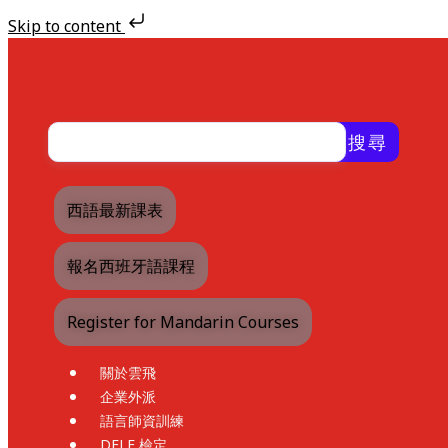
Skip to content
Skip
to
content
搜尋
西語最新課表
報名西班牙語課程
Register for Mandarin Courses
關於雲飛
企業外派
語言師資訓練
DELE 檢定