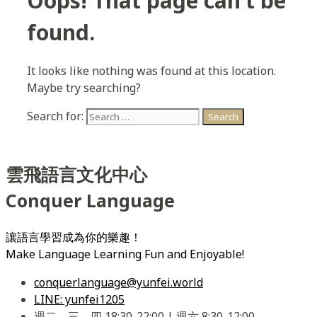
Oops! That page can’t be
found.
It looks like nothing was found at this location.
Maybe try searching?
Search for:
雲飛語言文化中心
Conquer Language
讓語言學習成為你的樂趣！
Make Language Learning Fun and Enjoyable!
conquerlanguage@yunfei.world
LINE: yunfei1205
週二、三、四 18:30-22:00 | 週六 8:30-12:00