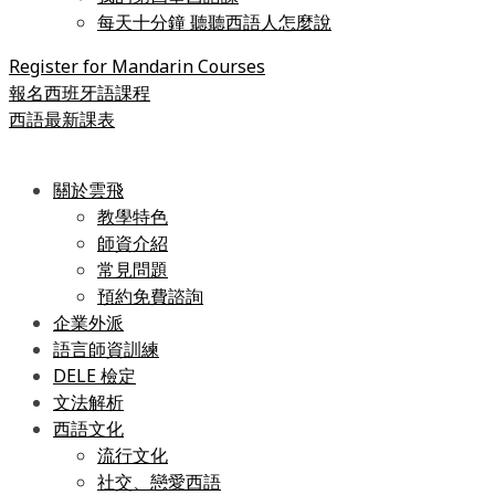
每天十分鐘 聽聽西語人怎麼說
Register for Mandarin Courses
報名西班牙語課程
西語最新課表
關於雲飛
教學特色
師資介紹
常見問題
預約免費諮詢
企業外派
語言師資訓練
DELE 檢定
文法解析
西語文化
流行文化
社交、戀愛西語