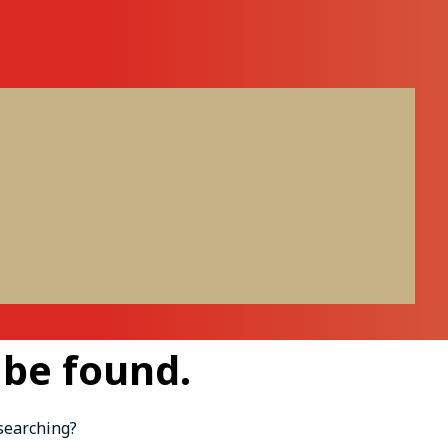
 be found.
 searching?