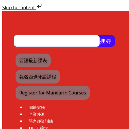
Skip to content
Skip
to
content
搜尋
西語最新課表
報名西班牙語課程
Register for Mandarin Courses
關於雲飛
企業外派
語言師資訓練
DELE 檢定