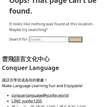
Oops! That page can’t be
found.
It looks like nothing was found at this location.
Maybe try searching?
Search for:
雲飛語言文化中心
Conquer Language
讓語言學習成為你的樂趣！
Make Language Learning Fun and Enjoyable!
conquerlanguage@yunfei.world
LINE: yunfei1205
週二、三、四 18:30-22:00 | 週六 8:30-12:00