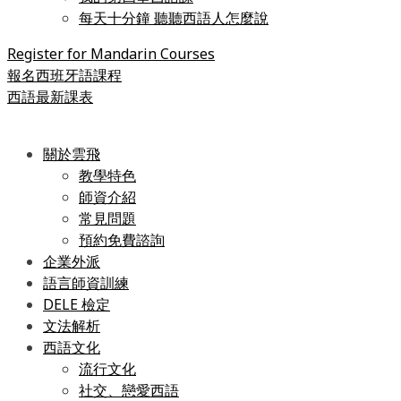
每天十分鐘 聽聽西語人怎麼說
Register for Mandarin Courses
報名西班牙語課程
西語最新課表
關於雲飛
教學特色
師資介紹
常見問題
預約免費諮詢
企業外派
語言師資訓練
DELE 檢定
文法解析
西語文化
流行文化
社交、戀愛西語