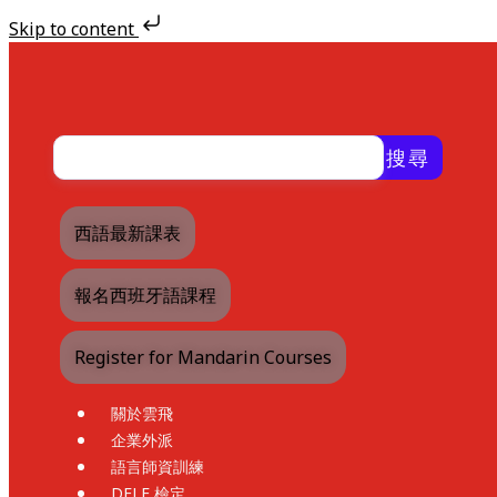
Skip to content
Skip
to
content
搜尋
西語最新課表
報名西班牙語課程
Register for Mandarin Courses
關於雲飛
企業外派
語言師資訓練
DELE 檢定