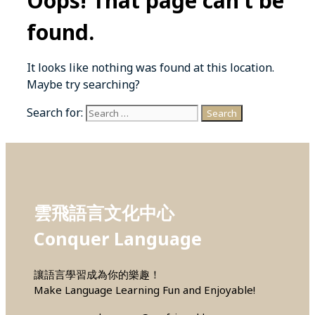
Oops! That page can’t be
found.
It looks like nothing was found at this location.
Maybe try searching?
Search for:
雲飛語言文化中心
Conquer Language
讓語言學習成為你的樂趣！
Make Language Learning Fun and Enjoyable!