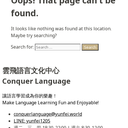
Oops! That page can’t be
found.
It looks like nothing was found at this location.
Maybe try searching?
Search for:
雲飛語言文化中心
Conquer Language
讓語言學習成為你的樂趣！
Make Language Learning Fun and Enjoyable!
conquerlanguage@yunfei.world
LINE: yunfei1205
週二、三、四 18:30-22:00 | 週六 8:30-12:00