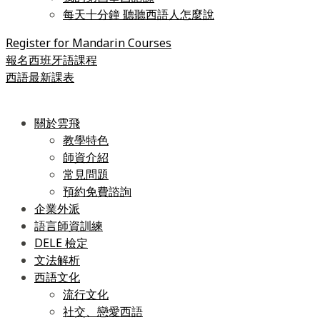
每天十分鐘 聽聽西語人怎麼說
Register for Mandarin Courses
報名西班牙語課程
西語最新課表
關於雲飛
教學特色
師資介紹
常見問題
預約免費諮詢
企業外派
語言師資訓練
DELE 檢定
文法解析
西語文化
流行文化
社交、戀愛西語