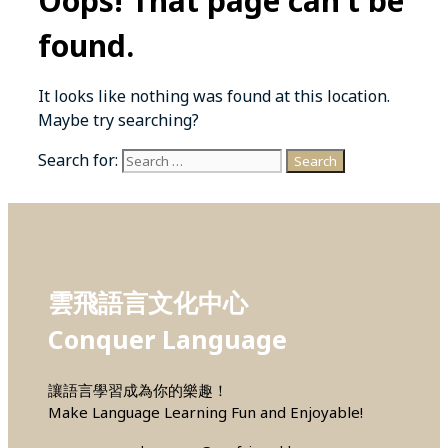
Oops! That page can’t be
found.
It looks like nothing was found at this location.
Maybe try searching?
Search for:
雲飛語言文化中心
Conquer Language
讓語言學習成為你的樂趣！
Make Language Learning Fun and Enjoyable!