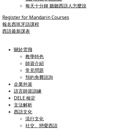
每天十分鐘 聽聽西語人怎麼說
Register for Mandarin Courses
報名西班牙語課程
西語最新課表
關於雲飛
教學特色
師資介紹
常見問題
預約免費諮詢
企業外派
語言師資訓練
DELE 檢定
文法解析
西語文化
流行文化
社交、戀愛西語