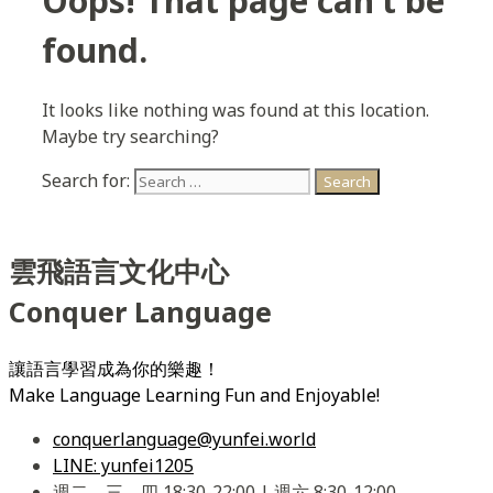
Oops! That page can’t be
found.
It looks like nothing was found at this location.
Maybe try searching?
Search for:
雲飛語言文化中心
Conquer Language
讓語言學習成為你的樂趣！
Make Language Learning Fun and Enjoyable!
conquerlanguage@yunfei.world
LINE: yunfei1205
週二、三、四 18:30-22:00 | 週六 8:30-12:00