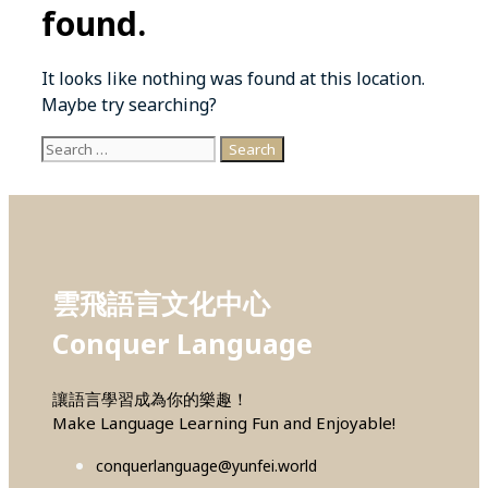
found.
It looks like nothing was found at this location.
Maybe try searching?
Search
for:
雲飛語言文化中心
Conquer Language
讓語言學習成為你的樂趣！
Make Language Learning Fun and Enjoyable!
conquerlanguage@yunfei.world