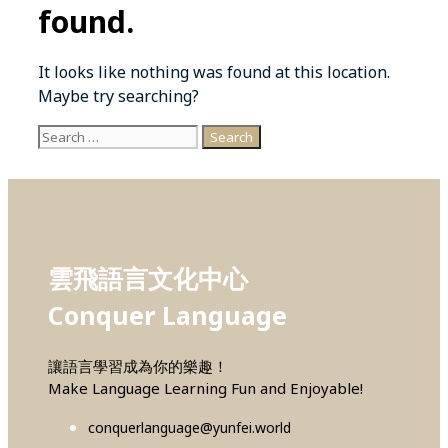
found.
It looks like nothing was found at this location.
Maybe try searching?
Search
for:
雲飛語言文化中心
Conquer Language
讓語言學習成為你的樂趣！
Make Language Learning Fun and Enjoyable!
conquerlanguage@yunfei.world