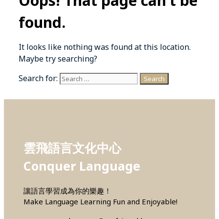
Oops! That page can’t be
found.
It looks like nothing was found at this location.
Maybe try searching?
Search for:
雲飛語言文化中心
Conquer Language
讓語言學習成為你的樂趣！
Make Language Learning Fun and Enjoyable!