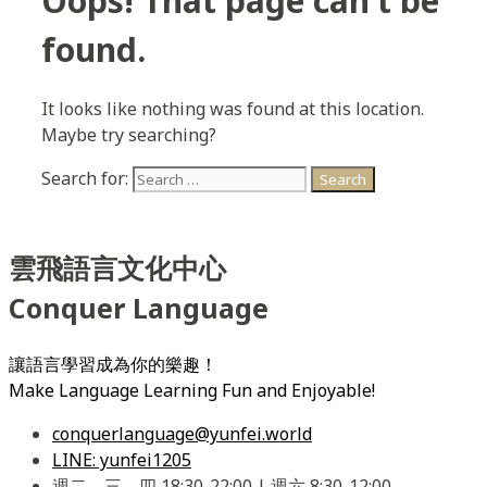
Oops! That page can’t be
found.
It looks like nothing was found at this location.
Maybe try searching?
Search for:
雲飛語言文化中心
Conquer Language
讓語言學習成為你的樂趣！
Make Language Learning Fun and Enjoyable!
conquerlanguage@yunfei.world
LINE: yunfei1205
週二、三、四 18:30-22:00 | 週六 8:30-12:00