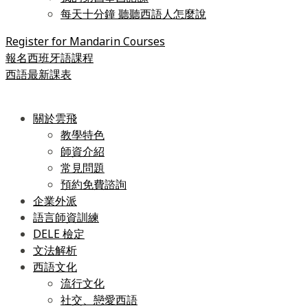
每天十分鐘 聽聽西語人怎麼說
Register for Mandarin Courses
報名西班牙語課程
西語最新課表
關於雲飛
教學特色
師資介紹
常見問題
預約免費諮詢
企業外派
語言師資訓練
DELE 檢定
文法解析
西語文化
流行文化
社交、戀愛西語