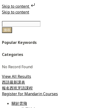
Skip to content
Skip to content
搜尋
Popular Keywords
Categories
No Record Found
View All Results
西語最新課表
報名西班牙語課程
Register for Mandarin Courses
關於雲飛