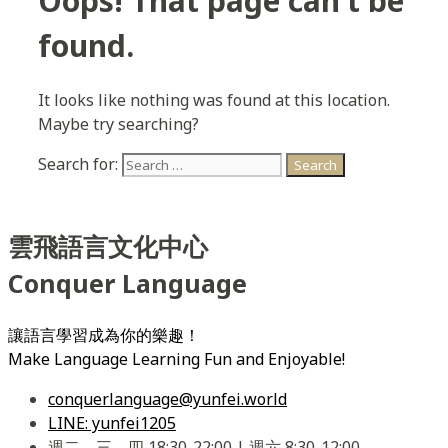
Oops! That page can’t be
found.
It looks like nothing was found at this location.
Maybe try searching?
Search for:
雲飛語言文化中心
Conquer Language
讓語言學習成為你的樂趣！
Make Language Learning Fun and Enjoyable!
conquerlanguage@yunfei.world
LINE: yunfei1205
週二、三、四 18:30-22:00 | 週六 8:30-12:00