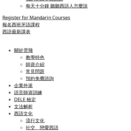
每天十分鐘 聽聽西語人怎麼說
Register for Mandarin Courses
報名西班牙語課程
西語最新課表
關於雲飛
教學特色
師資介紹
常見問題
預約免費諮詢
企業外派
語言師資訓練
DELE 檢定
文法解析
西語文化
流行文化
社交、戀愛西語