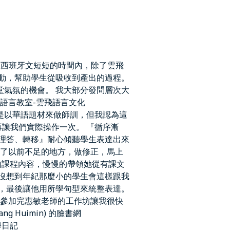
, 2021 教西班牙文短短的時間內，除了雲飛
動，幫助學生從吸收到產出的過程。
氣氛的機會。 我大部分發問層次大
語言教室-雲飛語言文化
次的工作坊是以華語題材來做師訓，但我認為這
再讓我們實際操作一次。 『循序漸
理答、轉移』耐心傾聽學生表達出來
討了以前不足的地方，做修正，馬上
完的課程內容，慢慢的帶領她從有課文
沒想到年紀那麼小的學生會這樣跟我
，最後讓他用所學句型來統整表達。
 參加完惠敏老師的工作坊讓我很快
Huimin) 的臉書網
教學日記