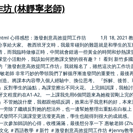
 (林靜寧老師)
1/01/blog-post.html 心得感想：激發創意高效提問工作坊 1月 18
分享給大家。 教西班牙文時，我最常碰到的難題就是和學生的互
措，而我臨時做修正時，中間就會錯過一些黃金的時間和炒熱課堂
堂小活動外，我該如何把教課文變的很有趣？！ 看到 新竹多國
uer Language 所辦的『激發創意高效提問工作坊』我就報名了，雖然這
惠敏老師 非常巧妙的帶領我們了解循序漸進發問的重要性，最後
創造。將課本內容帶入個人經驗中、換位思考。 『拆解、後答、
』反對學生的論點，為課堂擦出不同火花。 上完師訓課，我檢
文程度約在A1-A2。 一上課我先用6個問題來為她複習剛上
對』不管她說什麼，我都跟他唱反調，效果出乎我意料的好，本來
在一旁除了繼續反對她的想法外，也一邊幫她整理出重點在白板上
式發問不只讓課堂更活潑更高效，學生也能得到很大的成就感。
加師訓的心得，收穫滿滿，最後想分享一下 惠敏老師 (Zhang 
ias! ＃雲飛語言文化 ＃西語教學 ＃新竹 ＃激發創意高效提問工作坊 #Jenny