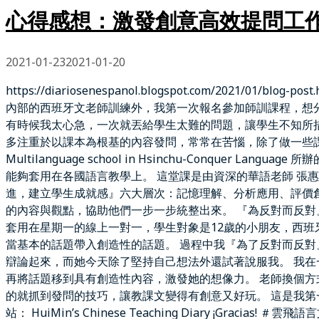
心得感想：激發創意高效提問工作坊
2021-01-23
2021-01-20
https://diariosenespanol.blogspot.com/202
內部的西班牙文老師訓練外，我第一次報名參加師訓課程，想
有時候我太心急，一次就丟給學生太難的問題，讓學生不知所
多注重於以課本為根基的內容發問，常常在苦惱，除了做一些課
Multilanguage school in Hsinchu-Conq
能夠套用在各國語言教學上。 這堂課是由資深的華語老師 張
進，建立學生成就感』六大層次：記憶理解、分析應用、評價
的內容與觀點，協助他們一步一步統整出來。 『為反對而反對
套用在星期一的線上一對一，學生對象是12歲的小朋友，西班牙
當基本的話題帶入創造性的話題。 過程中我『為了反對而反
辯論起來，而她今天除了堅持自己想法外還試著說服我。 我
再將話題移到具有創造性內容，激發她的想像力。 老師換個方
的就抓到發問的技巧，讓教課文變得有創意又好玩。 這是我第一次參
站： HuiMin’s Chinese Teaching Diary ¡Grac