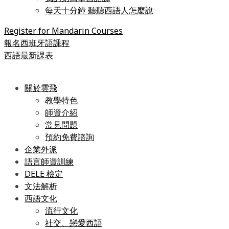
每天十分鐘 聽聽西語人怎麼說
Register for Mandarin Courses
報名西班牙語課程
西語最新課表
關於雲飛
教學特色
師資介紹
常見問題
預約免費諮詢
企業外派
語言師資訓練
DELE 檢定
文法解析
西語文化
流行文化
社交、戀愛西語