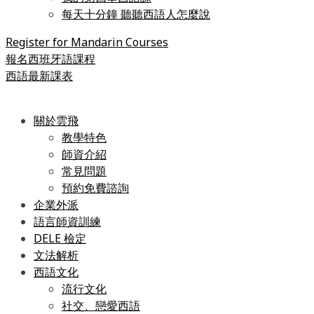
每天十分鐘 聽聽西語人怎麼說
Register for Mandarin Courses
報名西班牙語課程
西語最新課表
關於雲飛
教學特色
師資介紹
常見問題
預約免費諮詢
企業外派
語言師資訓練
DELE 檢定
文法解析
西語文化
流行文化
社交、戀愛西語