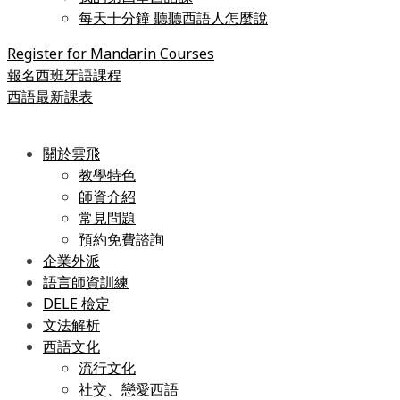
每天十分鐘 聽聽西語人怎麼說
Register for Mandarin Courses
報名西班牙語課程
西語最新課表
關於雲飛
教學特色
師資介紹
常見問題
預約免費諮詢
企業外派
語言師資訓練
DELE 檢定
文法解析
西語文化
流行文化
社交、戀愛西語