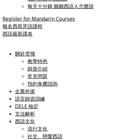
每天十分鐘 聽聽西語人怎麼說
Register for Mandarin Courses
報名西班牙語課程
西語最新課表
關於雲飛
教學特色
師資介紹
常見問題
預約免費諮詢
企業外派
語言師資訓練
DELE 檢定
文法解析
西語文化
流行文化
社交、戀愛西語