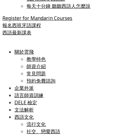
每天十分鐘 聽聽西語人怎麼說
Register for Mandarin Courses
報名西班牙語課程
西語最新課表
關於雲飛
教學特色
師資介紹
常見問題
預約免費諮詢
企業外派
語言師資訓練
DELE 檢定
文法解析
西語文化
流行文化
社交、戀愛西語