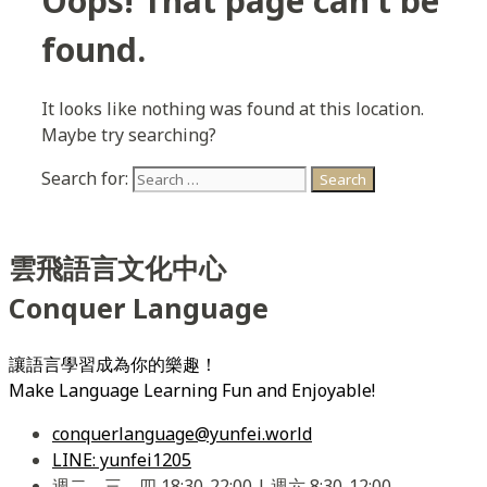
Oops! That page can’t be
found.
It looks like nothing was found at this location.
Maybe try searching?
Search for:
雲飛語言文化中心
Conquer Language
讓語言學習成為你的樂趣！
Make Language Learning Fun and Enjoyable!
conquerlanguage@yunfei.world
LINE: yunfei1205
週二、三、四 18:30-22:00 | 週六 8:30-12:00