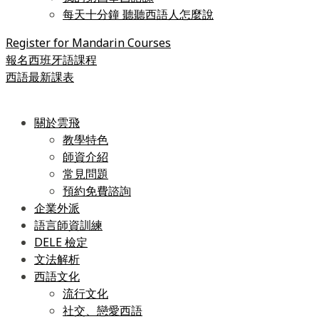
每天十分鐘 聽聽西語人怎麼說
Register for Mandarin Courses
報名西班牙語課程
西語最新課表
關於雲飛
教學特色
師資介紹
常見問題
預約免費諮詢
企業外派
語言師資訓練
DELE 檢定
文法解析
西語文化
流行文化
社交、戀愛西語