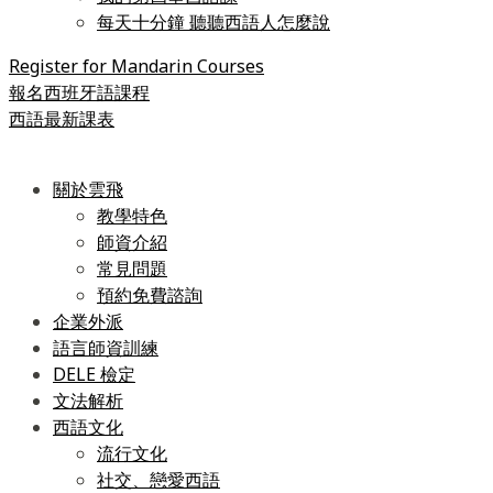
每天十分鐘 聽聽西語人怎麼說
Register for Mandarin Courses
報名西班牙語課程
西語最新課表
關於雲飛
教學特色
師資介紹
常見問題
預約免費諮詢
企業外派
語言師資訓練
DELE 檢定
文法解析
西語文化
流行文化
社交、戀愛西語