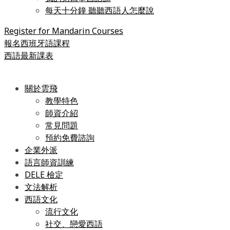
每天十分鐘 聽聽西語人怎麼說
Register for Mandarin Courses
報名西班牙語課程
西語最新課表
關於雲飛
教學特色
師資介紹
常見問題
預約免費諮詢
企業外派
語言師資訓練
DELE 檢定
文法解析
西語文化
流行文化
社交、戀愛西語